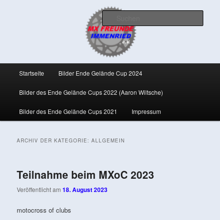
Zum
Zum
Veranstalter des Ende Gelände Cups
primären
sekundären
Such
Inhalt
Inhalt
springen
springen
MX Freunde Immenried e.V.
Hauptmenü
Startseite
Bilder Ende Gelände Cup 2024
Bilder des Ende Gelände Cups 2022 (Aaron Wiltsche)
Bilder des Ende Gelände Cups 2021
Impressum
ARCHIV DER KATEGORIE:
ALLGEMEIN
Teilnahme beim MXoC 2023
Veröffentlicht am
18. August 2023
motocross of clubs