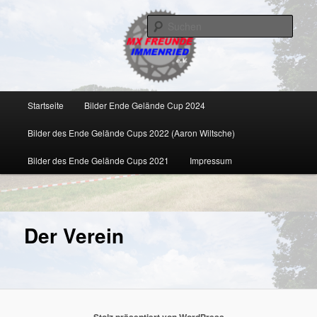
Zum
Veranstalter des Ende Gelände Cups
primären
Such
Inhalt
springen
MX Freunde Immenried e.V.
Hauptmenü
Startseite
Bilder Ende Gelände Cup 2024
Bilder des Ende Gelände Cups 2022 (Aaron Wiltsche)
Bilder des Ende Gelände Cups 2021
Impressum
Der Verein